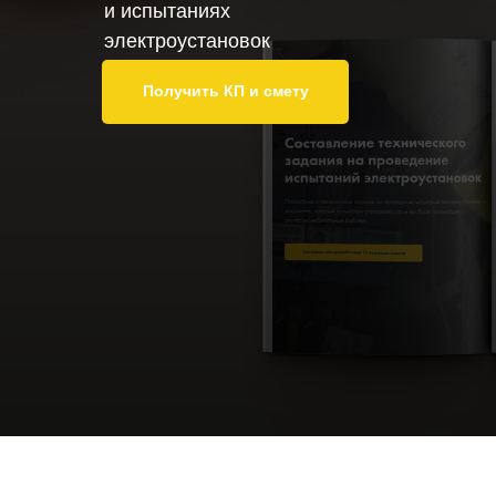
и испытания
х
электроустановок
Получить КП и смету