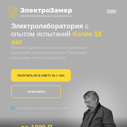
Электролаборатория
с
опытом испытаний
более 18
лет
Приемо-сдаточные и эксплуатационные
испытания электроустановок. Работаем с
обьектами любого масштаба
ПОЛУЧИТЬ КП И СМЕТУ ЗА 1 ЧАС
ПОЗВОНИТЬ
Сооснователь Ассоциации Союз ЭИЛ