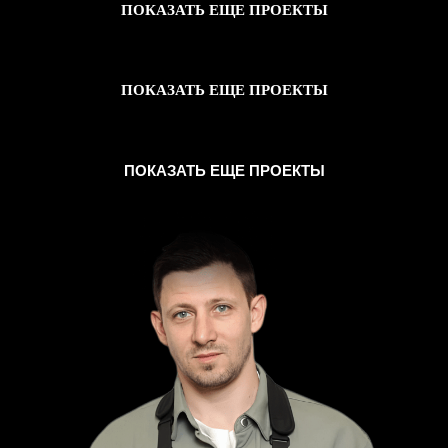
ПОКАЗАТЬ ЕЩЕ ПРОЕКТЫ
ПОКАЗАТЬ ЕЩЕ ПРОЕКТЫ
ПОКАЗАТЬ ЕЩЕ ПРОЕКТЫ
Электроизмерительные работы
в
ТРЦ «Афимолл Сити»
Срок:
Вольтаж:
Электрощиты:
Испытания электроустановок
комплекса
120 дней
до 1 кВ
более 500