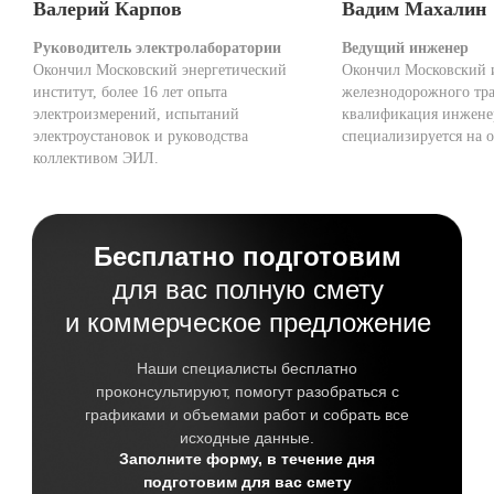
Валерий Карпов
Вадим Махалин
Руководитель электролаборатории
Ведущий инженер
Окончил Московский энергетический
Окончил Московский 
институт, более 16 лет опыта
железнодорожного тра
электроизмерений, испытаний
квалификация инжене
электроустановок и руководства
специализируется на о
коллективом ЭИЛ.
Бесплатно подготовим
для вас полную смету
и коммерческое предложение
Наши специалисты бесплатно
проконсультируют, помогут разобраться с
графиками и объемами работ и собрать все
исходные данные.
Заполните форму, в течение дня
подготовим для вас смету