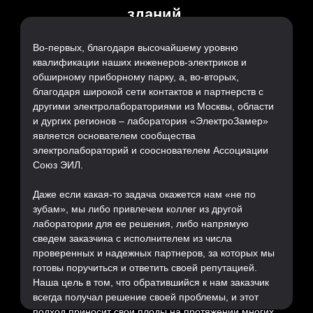
СМОТРЕТЬ ОТЗЫВ
зданий.
СМОТРЕТЬ ОТЗЫВ
Во-первых, благодаря высочайшему уровню
квалификации наших инженеров-электриков и
обширному приборному парку, а, во-вторых,
благодаря широкой сети контактов и партнерств с
другими электролабораториями из Москвы, области
и дургих регионов – лаборатория «ЭлектроЗамер»
является основателем сообщества
электролабораторий и сооснователем Ассоциации
Испытания электрооборудования
Союз ЭИЛ.
в жилом комплексе класса «люкс»
Даже если какая-то задача окажется нам «не по
Срок:
Вольтаж:
Электрощиты:
зубам», мы либо привлечем коллег из другой
лаборатории для ее решения, либо напрямую
10 дней
до 1 кВ
18
сведем заказчика с исполнителем из числа
Периодические
Комплекс работ включал в себя:
проверенных и надежных партнеров, за которых мы
электроизмерения
в торговом
готовы поручиться и ответить своей репутацией.
Электроизмерения
в здании БЦ
• визуальный осмотр электроустановки;
центре «Колумбус»
Наша цель в том, что обратившийся к нам заказчик
«BOSCH»
Срок:
Вольтаж:
Электрощиты:
• проверка металлосвязи;
всегда получал решение своей проблемы, и этот
100 дней
до 1 кВ
более 295
• замер сопротивления изоляции кабелей и
подход приносит свои плоды на протяжении многих