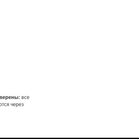
оверены:
все
ются через