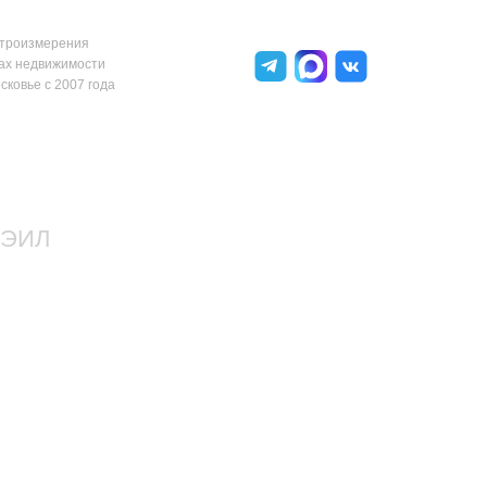
ктроизмерения
ах недвижимости
сковье с 2007 года
 ЭИЛ
ные
роустановок