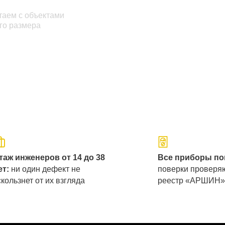
таем с объектами
го размера
таж инженеров от 14 до 38
Все приборы п
ет:
ни один дефект не
поверки проверя
скользнет от их взгляда
реестр «АРШИН»