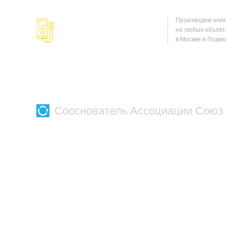
Производим эле
на любых объект
в Москве и Подмо
Сооснователь Ассоциации Союз
Приемо-сдаточ
испытания элект
здания