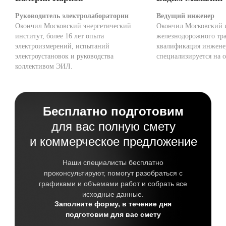
Руководитель электролаборатории
Ведущий инженер
Окончил Московский энергетический
Окончил Московский 
институт, более 16 лет опыта
железнодорожного тра
электроизмерений, испытаний
квалификация инжене
электроустановок и руководства
специализируется на о
коллективом ЭИЛ.
Бесплатно подготовим
для вас полную смету
и коммерческое предложение
Наши специалисты бесплатно
проконсультируют, помогут разобраться с
графиками и объемами работ и собрать все
исходные данные.
Заполните форму, в течение дня
подготовим для вас смету