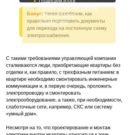
Подведем итоги
Почему выбирают именно
Бонус:
также разобрали, как
«ЭлектроЗамер»
правильно подготовить документы
Наши услуги
для перехода на постоянную схему
электроснабжения.
С такими требованиями управляющей компании
сталкиваются люди, приобретающие квартиры без
отделки и, как правило, с трехфазным питанием: в
квартире необходимо смонтировать инженерные
коммуникации и, в первую очередь, проложить
электропроводку и смонтировать
электрооборудование, а также, при необходимости,
слаботочные сети, например, СКС или систему
«умный дом».
Несмотря на то, что проектирование и монтаж
электрики внутри квартиры относиться к зоне