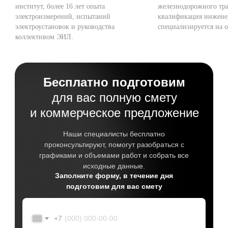
институт, более 16 лет опыта
железнодорожного тра
электроизмерений, испытаний
квалификация инжене
электроустановок и руководства
специализируется на о
коллективом ЭИЛ.
Бесплатно подготовим
для вас полную смету
и коммерческое предложение
Наши специалисты бесплатно
проконсультируют, помогут разобраться с
графиками и объемами работ и собрать все
исходные данные.
Заполните форму, в течение дня
подготовим для вас смету
+7